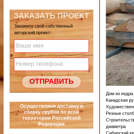
ЗАКАЗАТЬ ПРОЕКТ
Закажите свой собственный
авторский проект:
Ваше имя
Номер телефона
ОТПРАВИТЬ
Дом из кедра
Канадская ру
Осуществляем доставку и
Художествен
сборку срубов по всей
Резные стол
территории Российской
Строительств
Федерации.
диаметра
Сибирский к