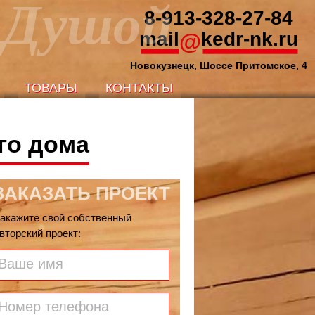
с Душой
8-913-328-27-84
mail
kedr-nk.ru
@
Новокузнецк, Шоссе Притомское, 4
ТОВАРЫ
КОНТАКТЫ
ТОВАРЫ
КОНТАКТЫ
го дома
ЗАКАЗАТЬ ПРОЕКТ
акажите свой собственный
вторский проект:
Ваше имя
Номер телефона