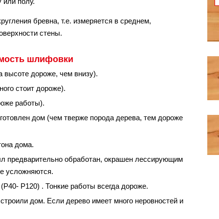
 или полу.
ругления бревна, т.е. измеряется в среднем,
верхности стены.
имость шлифовки
 высоте дороже, чем внизу).
ого стоит дороже).
оже работы).
готовлен дом (чем тверже порода дерева, тем дороже
она дома.
ыл предварительно обработан, окрашен лессирующим
ке усложняются.
Р40- Р120) . Тонкие работы всегда дороже.
 строили дом. Если дерево имеет много неровностей и