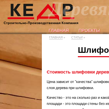
Деревя
Строительно-Производственная Компания
ГЛАВНАЯ
ПРОЕКТЫ
ГЛАВНАЯ
ПРОЕКТЫ
ГЛАВНАЯ
»
СТАТЬИ
»
Шлифов
Стоимость шлифовки дерев
Цена зависит от "качества" шлифо
слоя дерева при шлифовки.
Качество - это на сколько раз и ка
площади - это площади стены без и