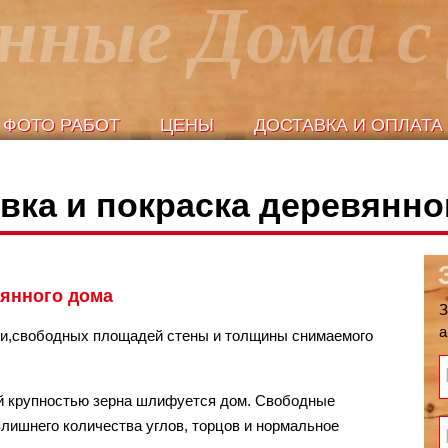
нные Дома 
ФОТО РАБОТ
ЦЕНЫ
ДОСТАВКА И ОПЛАТА
ФОТО РАБОТ
ЦЕНЫ
ДОСТАВКА И ОПЛАТА
ка и покраска деревянно
янного дома
З
а
вки,свободных площадей стены и толщины снимаемого
кой крупностью зерна шлифуется дом. Свободные
злишнего количества углов, торцов и нормальное